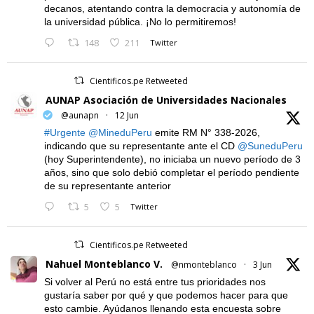
decanos, atentando contra la democracia y autonomía de
la universidad pública. ¡No lo permitiremos!
148
211
Twitter
Cientificos.pe Retweeted
AUNAP Asociación de Universidades Nacionales
@aunapn
·
12 Jun
#Urgente
@MineduPeru
emite RM N° 338-2026,
indicando que su representante ante el CD
@SuneduPeru
(hoy Superintendente), no iniciaba un nuevo período de 3
años, sino que solo debió completar el período pendiente
de su representante anterior
5
5
Twitter
Cientificos.pe Retweeted
Nahuel Monteblanco V.
@nmonteblanco
·
3 Jun
Si volver al Perú no está entre tus prioridades nos
gustaría saber por qué y que podemos hacer para que
esto cambie. Ayúdanos llenando esta encuesta sobre