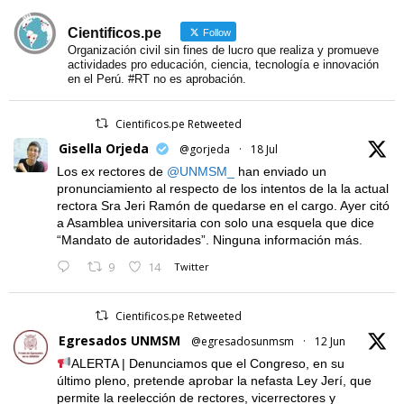
Cientificos.pe
Follow
Organización civil sin fines de lucro que realiza y promueve
actividades pro educación, ciencia, tecnología e innovación
en el Perú. #RT no es aprobación.
Cientificos.pe Retweeted
Gisella Orjeda
@gorjeda
·
18 Jul
Los ex rectores de
@UNMSM_
han enviado un
pronunciamiento al respecto de los intentos de la la actual
rectora Sra Jeri Ramón de quedarse en el cargo. Ayer citó
a Asamblea universitaria con solo una esquela que dice
“Mandato de autoridades”. Ninguna información más.
9
14
Twitter
Cientificos.pe Retweeted
Egresados UNMSM
@egresadosunmsm
·
12 Jun
ALERTA | Denunciamos que el Congreso, en su
último pleno, pretende aprobar la nefasta Ley Jerí, que
permite la reelección de rectores, vicerrectores y