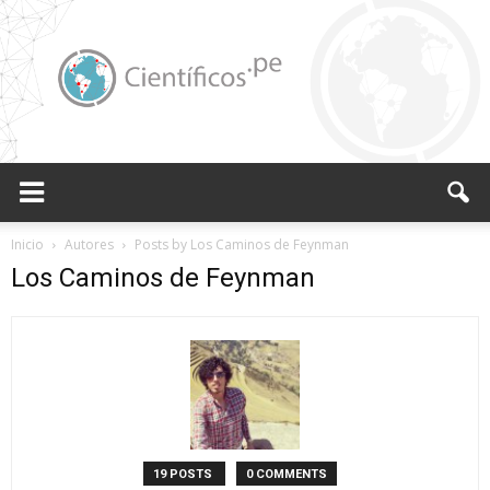
Científicos.pe,
Inicio
Autores
Posts by Los Caminos de Feynman
Los Caminos de Feynman
Cientificos
Peruanos
19 POSTS
0 COMMENTS