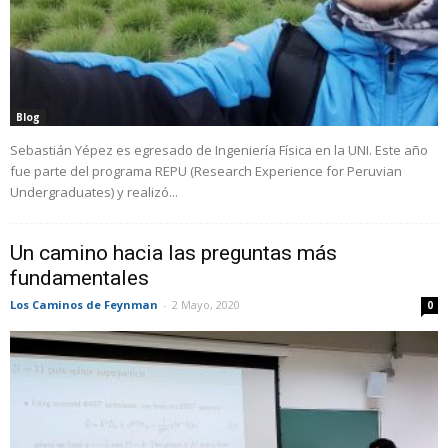
Blog
Sebastián Yépez es egresado de Ingeniería Física en la UNI. Este año
fue parte del programa REPU (Research Experience for Peruvian
Undergraduates) y realizó...
Un camino hacia las preguntas más
fundamentales
Los Caminos de Feynman
-
2 Mayo, 2020
0