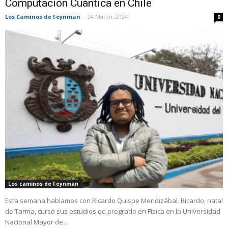
Computación Cuántica en Chile
Los Caminos de Feynman
-
24 Marzo, 2024
0
Los caminos de Feynman
Esta semana hablamos con Ricardo Quispe Mendizábal. Ricardo, natal
de Tarma, cursó sus estudios de pregrado en Física en la Universidad
Nacional Mayor de...