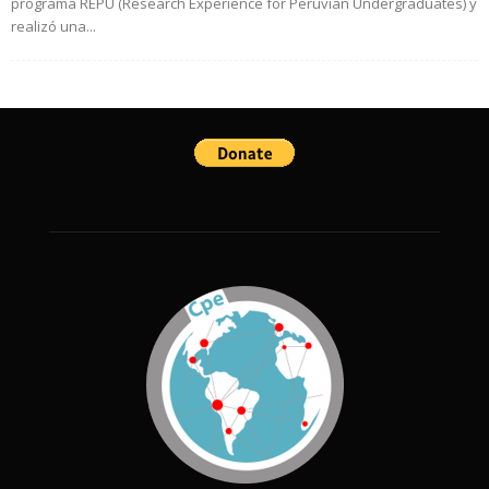
programa REPU (Research Experience for Peruvian Undergraduates) y
realizó una...