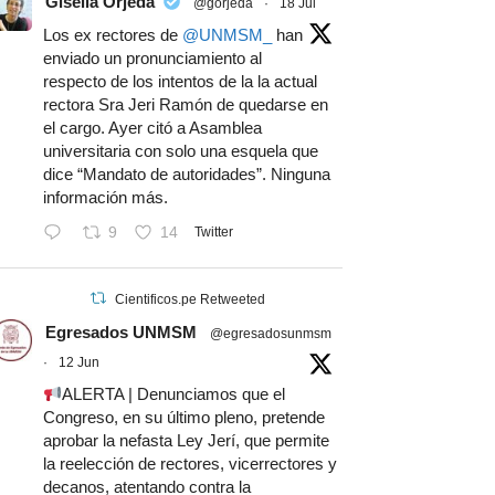
Gisella Orjeda
@gorjeda
·
18 Jul
Los ex rectores de
@UNMSM_
han
enviado un pronunciamiento al
respecto de los intentos de la la actual
rectora Sra Jeri Ramón de quedarse en
el cargo. Ayer citó a Asamblea
universitaria con solo una esquela que
dice “Mandato de autoridades”. Ninguna
información más.
9
14
Twitter
Cientificos.pe Retweeted
Egresados UNMSM
@egresadosunmsm
·
12 Jun
ALERTA | Denunciamos que el
Congreso, en su último pleno, pretende
aprobar la nefasta Ley Jerí, que permite
la reelección de rectores, vicerrectores y
decanos, atentando contra la