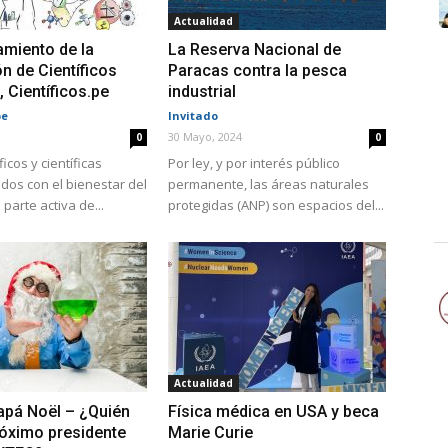
Actualidad
miento de la
La Reserva Nacional de
n de Científicos
Paracas contra la pesca
 Científicos.pe
industrial
pe
Invitado
30 Mayo, 2024
0
0
icos y científicas
Por ley, y por interés público
os con el bienestar del
permanente, las áreas naturales
parte activa de...
protegidas (ANP) son espacios del...
Actualidad
apá Noël – ¿Quién
Física médica en USA y beca
róximo presidente
Marie Curie