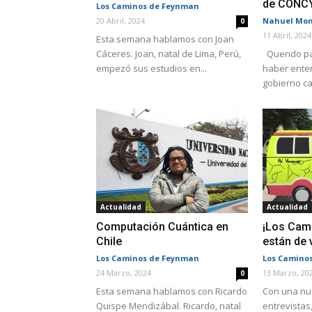
de CONC
Los Caminos de Feynman
20 Abril, 2024
Nahuel Mon
0
11 Abril, 2024
Esta semana hablamos con Joan
Cáceres. Joan, natal de Lima, Perú,
Querido pa
empezó sus estudios en...
haber enter
gobierno ca
Actualidad
Actualidad
Computación Cuántica en
¡Los Cam
Chile
están de 
Los Caminos de Feynman
Los Camino
24 Marzo, 2024
13 Marzo, 20
0
Esta semana hablamos con Ricardo
Con una nu
Quispe Mendizábal. Ricardo, natal
entrevistas