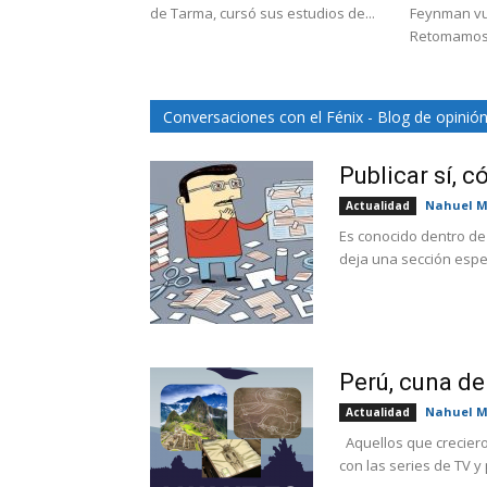
de Tarma, cursó sus estudios de...
Feynman vu
Retomamos e
Conversaciones con el Fénix - Blog de opinió
Publicar sí, 
Nahuel M
Actualidad
Es conocido dentro de 
deja una sección espec
Perú, cuna de
Nahuel M
Actualidad
Aquellos que creciero
con las series de TV y p