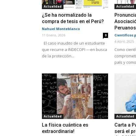
Actualidad
Actualidad
¿Se ha normalizado la
Pronuncia
compra de tesis en el Perú?
Asociació
Peruanos,
Nahuel Monteblanco
11 Enero, 2026
Cientificos.
0
4 Abril, 2025
El caso inaudito de un estudiante
que recurre a INDECOPI —en busca
Como científ
de la protección...
comprometid
país y como 
Actualidad
Actualidad
La física cuántica es
Carta a P
extraordinaria!
será el p