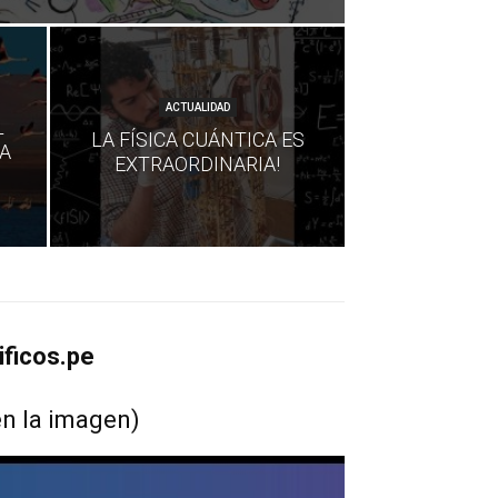
ACTUALIDAD
L
LA FÍSICA CUÁNTICA ES
A
EXTRAORDINARIA!
ficos.pe
en la imagen)