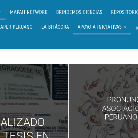
Científicos.pe,
MAPAH NETWORK
BRINDEMOS CIENCIAS
REPOSITORIO
PAPER PERUANO
LA BITÁCORA
APOYO A INICIATIVAS
Cientificos
Peruanos
PRONUNC
ASOCIACIÓ
PERUANOS
ALIZADO
 TESIS EN