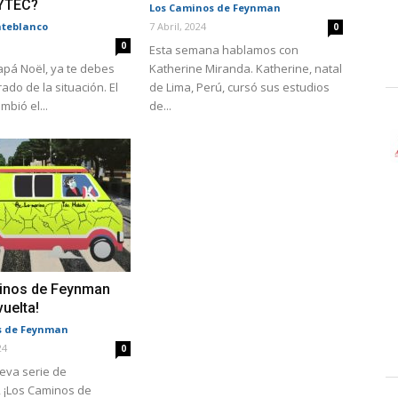
YTEC?
Los Caminos de Feynman
teblanco
7 Abril, 2024
0
0
Esta semana hablamos con
pá Noël, ya te debes
Katherine Miranda. Katherine, natal
ado de la situación. El
de Lima, Perú, cursó sus estudios
mbió el...
de...
inos de Feynman
vuelta!
s de Feynman
24
0
eva serie de
, ¡Los Caminos de