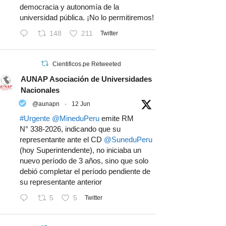
democracia y autonomía de la
universidad pública. ¡No lo permitiremos!
148
211
Twitter
Cientificos.pe Retweeted
AUNAP Asociación de Universidades
Nacionales
@aunapn
·
12 Jun
#Urgente
@MineduPeru
emite RM
N° 338-2026, indicando que su
representante ante el CD
@SuneduPeru
(hoy Superintendente), no iniciaba un
nuevo período de 3 años, sino que solo
debió completar el período pendiente de
su representante anterior
5
5
Twitter