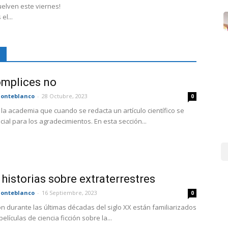
elven este viernes!
l...
n
cómplices no
onteblanco
-
28 Octubre, 2023
0
la academia que cuando se redacta un artículo científico se
ial para los agradecimientos. En esta sección...
 historias sobre extraterrestres
onteblanco
-
16 Septiembre, 2023
0
n durante las últimas décadas del siglo XX están familiarizados
elículas de ciencia ficción sobre la...