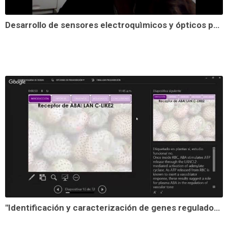
Desarrollo de sensores electroquìmicos y ópticos para control ambiental by Ph.D Pilar Taboada
"Identificación y caracterización de genes regulados por fitohormonas" By Milagros Bracamonte. Chile