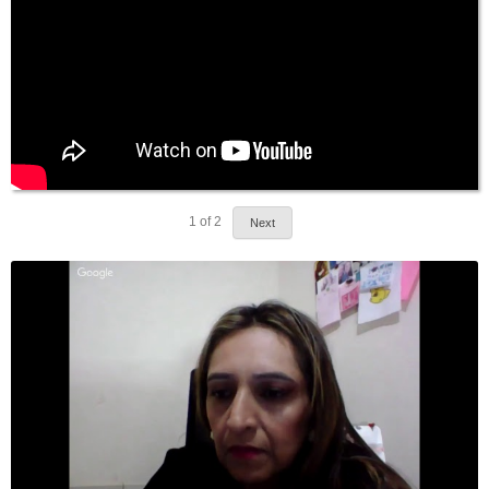
1
of
2
Next