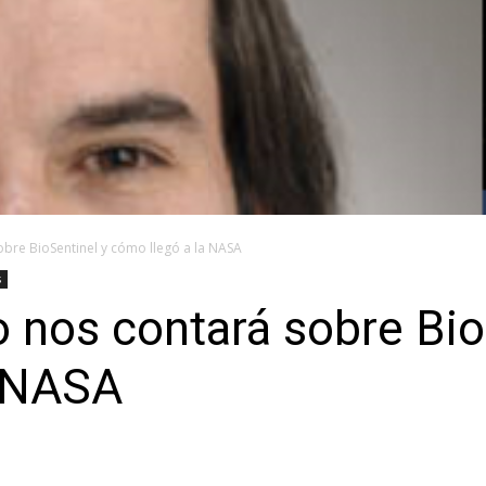
bre BioSentinel y cómo llegó a la NASA
s
 nos contará sobre Bio
a NASA