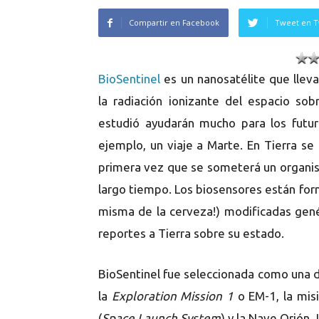
Compartir en Facebook
Tweet en T
BioSentinel
es un nanosatélite que lleva
la radiación ionizante del espacio so
estudió ayudarán mucho para los futur
ejemplo, un viaje a Marte. En Tierra se
primera vez que se someterá un organism
largo tiempo. Los biosensores están fo
misma de la cerveza!) modificadas ge
reportes a Tierra sobre su estado.
BioSentinel fue seleccionada como una d
la
Exploration Mission 1
o EM-1, la mis
(
Space Launch System
) y la Nave Orión