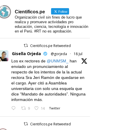
Cientificos.pe
Follow
Organización civil sin fines de lucro que
realiza y promueve actividades pro
educación, ciencia, tecnología e innovación
en el Perú. #RT no es aprobación.
Cientificos.pe Retweeted
Gisella Orjeda
@gorjeda
·
18 Jul
Los ex rectores de
@UNMSM_
han
enviado un pronunciamiento al
respecto de los intentos de la la actual
rectora Sra Jeri Ramón de quedarse en
el cargo. Ayer citó a Asamblea
universitaria con solo una esquela que
dice “Mandato de autoridades”. Ninguna
información más.
9
14
Twitter
Cientificos.pe Retweeted