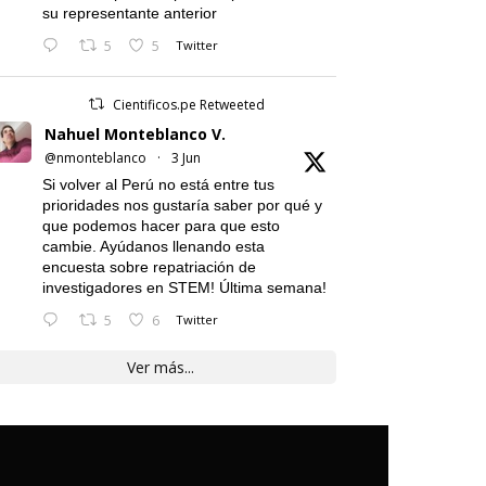
su representante anterior
5
5
Twitter
Cientificos.pe Retweeted
Nahuel Monteblanco V.
@nmonteblanco
·
3 Jun
Si volver al Perú no está entre tus
prioridades nos gustaría saber por qué y
que podemos hacer para que esto
cambie. Ayúdanos llenando esta
encuesta sobre repatriación de
investigadores en STEM! Última semana!
5
6
Twitter
Ver más...