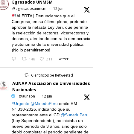
Egresados UNMSM
@egresadosunmsm
·
12 Jun
ALERTA | Denunciamos que el
Congreso, en su último pleno, pretende
aprobar la nefasta Ley Jerí, que permite
la reelección de rectores, vicerrectores y
decanos, atentando contra la democracia
y autonomía de la universidad pública.
¡No lo permitiremos!
148
211
Twitter
Cientificos.pe Retweeted
AUNAP Asociación de Universidades
Nacionales
@aunapn
·
12 Jun
#Urgente
@MineduPeru
emite RM
N° 338-2026, indicando que su
representante ante el CD
@SuneduPeru
(hoy Superintendente), no iniciaba un
nuevo período de 3 años, sino que solo
debió completar el período pendiente de