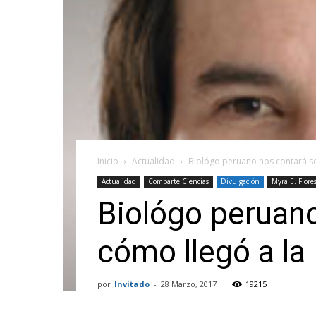
Inicio
Actualidad
Biológo peruano nos contará so
Actualidad
Comparte Ciencias
Divulgación
Myra E. Flore
Biológo peruano
cómo llegó a l
por
Invitado
-
28 Marzo, 2017
19215