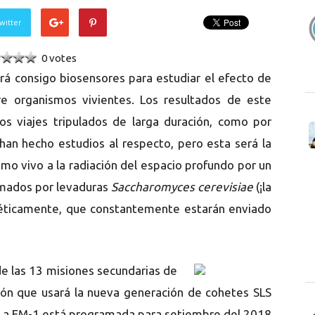
witter
0 votes
rá consigo biosensores para estudiar el efecto de
bre organismos vivientes. Los resultados de este
os viajes tripulados de larga duración, como por
 han hecho estudios al respecto, pero esta será la
o vivo a la radiación del espacio profundo por un
rmados por levaduras
Saccharomyces cerevisiae
(¡la
néticamente, que constantemente estarán enviado
e las 13 misiones secundarias de
ión que usará la nueva generación de cohetes SLS
. La EM-1 está programada para setiembre del 2018