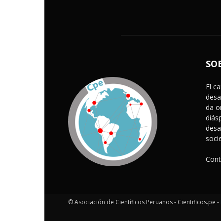
SO
El c
desa
da o
diás
desa
soci
Cont
© Asociación de Científicos Peruanos - Cientificos.pe -