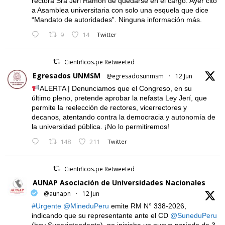
rectora Sra Jeri Ramón de quedarse en el cargo. Ayer citó
a Asamblea universitaria con solo una esquela que dice
“Mandato de autoridades”. Ninguna información más.
9
14
Twitter
Cientificos.pe Retweeted
Egresados UNMSM
@egresadosunmsm
·
12 Jun
ALERTA | Denunciamos que el Congreso, en su
último pleno, pretende aprobar la nefasta Ley Jerí, que
permite la reelección de rectores, vicerrectores y
decanos, atentando contra la democracia y autonomía de
la universidad pública. ¡No lo permitiremos!
148
211
Twitter
Cientificos.pe Retweeted
AUNAP Asociación de Universidades Nacionales
@aunapn
·
12 Jun
#Urgente
@MineduPeru
emite RM N° 338-2026,
indicando que su representante ante el CD
@SuneduPeru
(hoy Superintendente), no iniciaba un nuevo período de 3