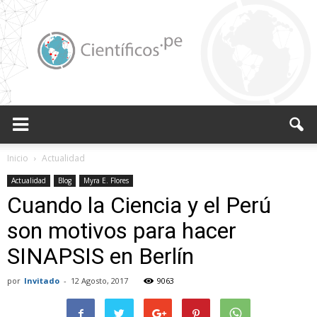
Científicos.pe,
Inicio
Actualidad
Actualidad
Blog
Myra E. Flores
Cuando la Ciencia y el Perú
Cientificos
son motivos para hacer
SINAPSIS en Berlín
Peruanos
por
Invitado
-
12 Agosto, 2017
9063