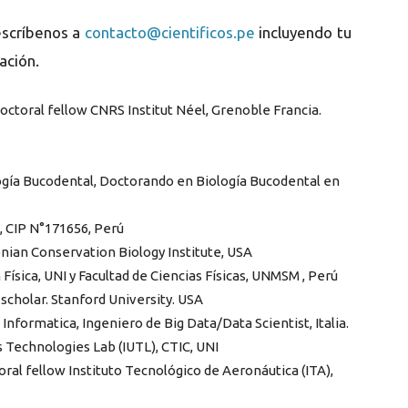
escríbenos a
contacto@cientificos.pe
incluyendo tu
ación.
ctoral fellow CNRS Institut Néel, Grenoble Francia.
ogía Bucodental, Doctorando en Biología Bucodental en
o, CIP N°171656, Perú
ian Conservation Biology Institute, USA
Física, UNI y Facultad de Ciencias Físicas, UNMSM , Perú
scholar. Stanford University. USA
nformatica, Ingeniero de Big Data/Data Scientist, Italia.
s Technologies Lab (IUTL), CTIC, UNI
ral fellow Instituto Tecnológico de Aeronáutica (ITA),