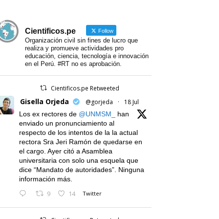
Cientificos.pe
Follow
Organización civil sin fines de lucro que
realiza y promueve actividades pro
educación, ciencia, tecnología e innovación
en el Perú. #RT no es aprobación.
Cientificos.pe Retweeted
Gisella Orjeda
@gorjeda
·
18 Jul
Los ex rectores de
@UNMSM_
han
enviado un pronunciamiento al
respecto de los intentos de la la actual
rectora Sra Jeri Ramón de quedarse en
el cargo. Ayer citó a Asamblea
universitaria con solo una esquela que
dice “Mandato de autoridades”. Ninguna
información más.
9
14
Twitter