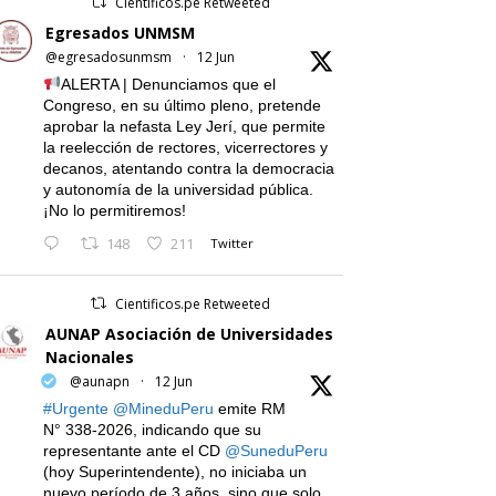
Cientificos.pe Retweeted
Egresados UNMSM
@egresadosunmsm
·
12 Jun
ALERTA | Denunciamos que el
Congreso, en su último pleno, pretende
aprobar la nefasta Ley Jerí, que permite
la reelección de rectores, vicerrectores y
decanos, atentando contra la democracia
y autonomía de la universidad pública.
¡No lo permitiremos!
148
211
Twitter
Cientificos.pe Retweeted
AUNAP Asociación de Universidades
Nacionales
@aunapn
·
12 Jun
#Urgente
@MineduPeru
emite RM
N° 338-2026, indicando que su
representante ante el CD
@SuneduPeru
(hoy Superintendente), no iniciaba un
nuevo período de 3 años, sino que solo