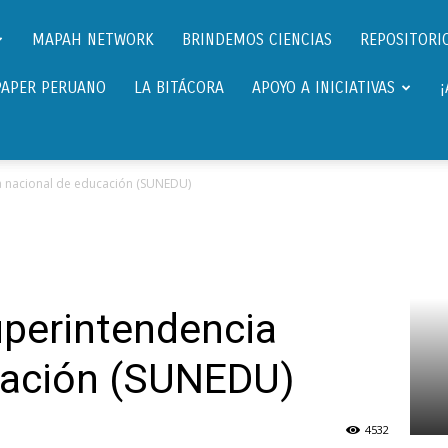
Científicos.pe,
MAPAH NETWORK
BRINDEMOS CIENCIAS
REPOSITORIO
PAPER PERUANO
LA BITÁCORA
APOYO A INICIATIVAS
Cientificos
a nacional de educación (SUNEDU)
Peruanos
uperintendencia
cación (SUNEDU)
4532