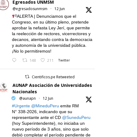
Egresados UNMSM
@egresadosunmsm
·
12 Jun
ALERTA | Denunciamos que el
Congreso, en su último pleno, pretende
aprobar la nefasta Ley Jerí, que permite
la reelección de rectores, vicerrectores y
decanos, atentando contra la democracia
y autonomía de la universidad pública.
¡No lo permitiremos!
148
211
Twitter
Cientificos.pe Retweeted
AUNAP Asociación de Universidades
Nacionales
@aunapn
·
12 Jun
#Urgente
@MineduPeru
emite RM
N° 338-2026, indicando que su
representante ante el CD
@SuneduPeru
(hoy Superintendente), no iniciaba un
nuevo período de 3 años, sino que solo
debió completar el período pendiente de