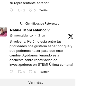
su representante anterior
5
5
Twitter
Cientificos.pe Retweeted
Nahuel Monteblanco V.
@nmonteblanco
·
3 Jun
Si volver al Perú no está entre tus
prioridades nos gustaría saber por qué y
que podemos hacer para que esto
cambie. Ayúdanos llenando esta
encuesta sobre repatriación de
investigadores en STEM! Última semana!
5
6
Twitter
Ver más...