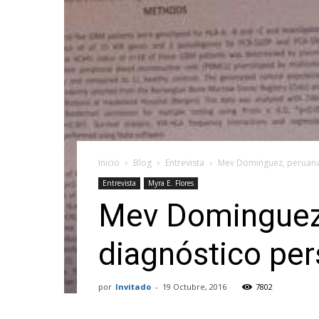
Inicio
Blog
Entrevista
Mev Dominguez, peruana 
Entrevista
Myra E. Flores
Mev Dominguez,
diagnóstico per
por
Invitado
-
19 Octubre, 2016
7802