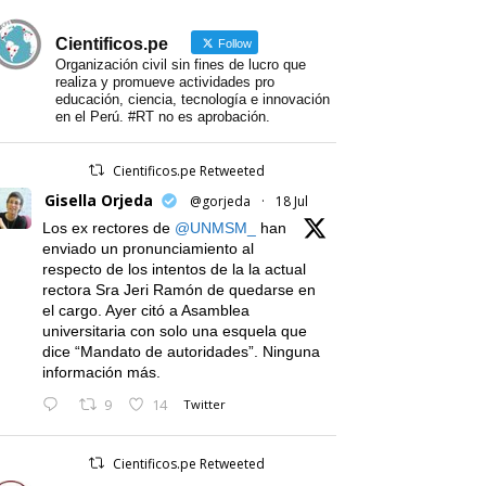
Cientificos.pe
Follow
Organización civil sin fines de lucro que
realiza y promueve actividades pro
educación, ciencia, tecnología e innovación
en el Perú. #RT no es aprobación.
Cientificos.pe Retweeted
Gisella Orjeda
@gorjeda
·
18 Jul
Los ex rectores de
@UNMSM_
han
enviado un pronunciamiento al
respecto de los intentos de la la actual
rectora Sra Jeri Ramón de quedarse en
el cargo. Ayer citó a Asamblea
universitaria con solo una esquela que
dice “Mandato de autoridades”. Ninguna
información más.
9
14
Twitter
Cientificos.pe Retweeted