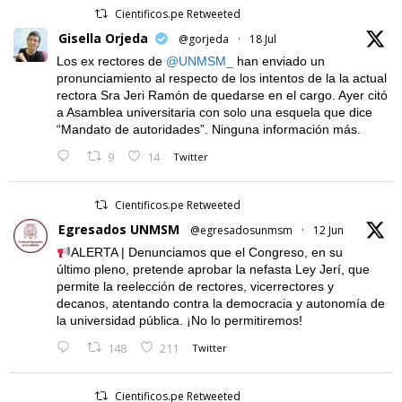
Cientificos.pe Retweeted
Gisella Orjeda
@gorjeda
·
18 Jul
Los ex rectores de
@UNMSM_
han enviado un
pronunciamiento al respecto de los intentos de la la actual
rectora Sra Jeri Ramón de quedarse en el cargo. Ayer citó
a Asamblea universitaria con solo una esquela que dice
“Mandato de autoridades”. Ninguna información más.
9
14
Twitter
Cientificos.pe Retweeted
Egresados UNMSM
@egresadosunmsm
·
12 Jun
ALERTA | Denunciamos que el Congreso, en su
último pleno, pretende aprobar la nefasta Ley Jerí, que
permite la reelección de rectores, vicerrectores y
decanos, atentando contra la democracia y autonomía de
la universidad pública. ¡No lo permitiremos!
148
211
Twitter
Cientificos.pe Retweeted