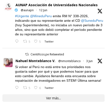
AUNAP Asociación de Universidades Nacionales
@aunapn
·
12 Jun
#Urgente
@MineduPeru
emite RM N° 338-2026,
indicando que su representante ante el CD
@SuneduPeru
(hoy Superintendente), no iniciaba un nuevo período de 3
años, sino que solo debió completar el período pendiente
de su representante anterior
5
5
Twitter
Cientificos.pe Retweeted
Nahuel Monteblanco V.
@nmonteblanco
·
3 Jun
Si volver al Perú no está entre tus prioridades nos
gustaría saber por qué y que podemos hacer para que
esto cambie. Ayúdanos llenando esta encuesta sobre
repatriación de investigadores en STEM! Última semana!
5
6
Twitter
Ver más...