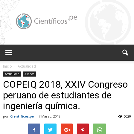
Científicos.pe,
Inicio
Actualidad
Actualidad
Aliados
COPEIQ 2018, XXIV Congreso
Cientificos
peruano de estudiantes de
ingeniería química.
Peruanos
por
Cientificos.pe
-
7 Marzo, 2018
5020