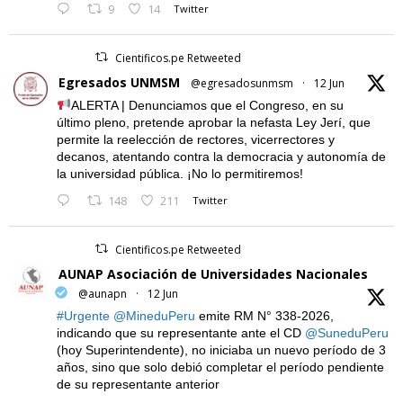
9
14
Twitter
Cientificos.pe Retweeted
Egresados UNMSM
@egresadosunmsm
·
12 Jun
ALERTA | Denunciamos que el Congreso, en su
último pleno, pretende aprobar la nefasta Ley Jerí, que
permite la reelección de rectores, vicerrectores y
decanos, atentando contra la democracia y autonomía de
la universidad pública. ¡No lo permitiremos!
148
211
Twitter
Cientificos.pe Retweeted
AUNAP Asociación de Universidades Nacionales
@aunapn
·
12 Jun
#Urgente
@MineduPeru
emite RM N° 338-2026,
indicando que su representante ante el CD
@SuneduPeru
(hoy Superintendente), no iniciaba un nuevo período de 3
años, sino que solo debió completar el período pendiente
de su representante anterior