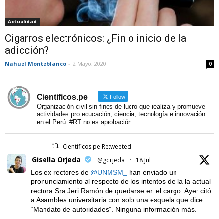
Actualidad
Cigarros electrónicos: ¿Fin o inicio de la
adicción?
Nahuel Monteblanco
-
2 Mayo, 2020
0
Cientificos.pe
Follow
Organización civil sin fines de lucro que realiza y promueve
actividades pro educación, ciencia, tecnología e innovación
en el Perú. #RT no es aprobación.
Cientificos.pe Retweeted
Gisella Orjeda
@gorjeda
·
18 Jul
Los ex rectores de
@UNMSM_
han enviado un
pronunciamiento al respecto de los intentos de la la actual
rectora Sra Jeri Ramón de quedarse en el cargo. Ayer citó
a Asamblea universitaria con solo una esquela que dice
“Mandato de autoridades”. Ninguna información más.