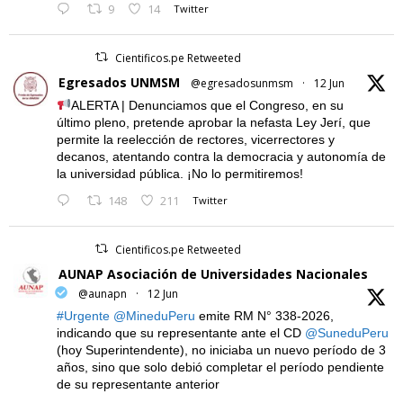
9
14
Twitter
Cientificos.pe Retweeted
Egresados UNMSM
@egresadosunmsm
·
12 Jun
ALERTA | Denunciamos que el Congreso, en su
último pleno, pretende aprobar la nefasta Ley Jerí, que
permite la reelección de rectores, vicerrectores y
decanos, atentando contra la democracia y autonomía de
la universidad pública. ¡No lo permitiremos!
148
211
Twitter
Cientificos.pe Retweeted
AUNAP Asociación de Universidades Nacionales
@aunapn
·
12 Jun
#Urgente
@MineduPeru
emite RM N° 338-2026,
indicando que su representante ante el CD
@SuneduPeru
(hoy Superintendente), no iniciaba un nuevo período de 3
años, sino que solo debió completar el período pendiente
de su representante anterior