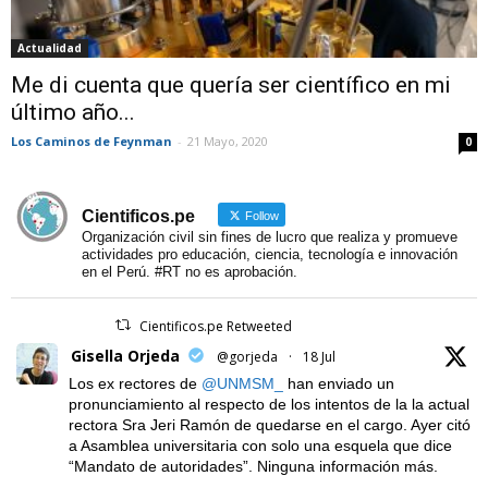
Actualidad
Me di cuenta que quería ser científico en mi
último año...
Los Caminos de Feynman
-
21 Mayo, 2020
0
Cientificos.pe
Follow
Organización civil sin fines de lucro que realiza y promueve
actividades pro educación, ciencia, tecnología e innovación
en el Perú. #RT no es aprobación.
Cientificos.pe Retweeted
Gisella Orjeda
@gorjeda
·
18 Jul
Los ex rectores de
@UNMSM_
han enviado un
pronunciamiento al respecto de los intentos de la la actual
rectora Sra Jeri Ramón de quedarse en el cargo. Ayer citó
a Asamblea universitaria con solo una esquela que dice
“Mandato de autoridades”. Ninguna información más.