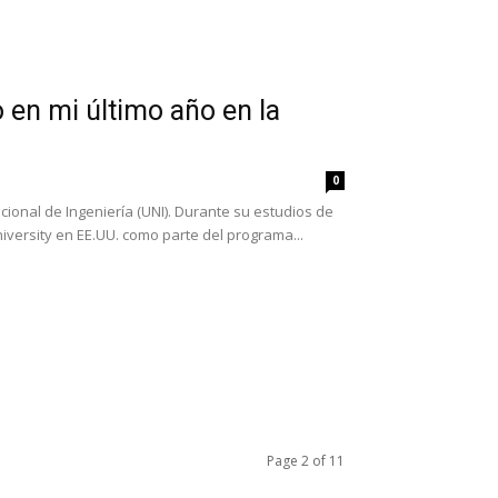
o en mi último año en la
0
cional de Ingeniería (UNI). Durante su estudios de
iversity en EE.UU. como parte del programa...
Page 2 of 11