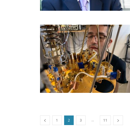
...
1
2
3
11