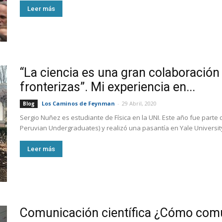
Leer más
“La ciencia es una gran colaboración
fronterizas”. Mi experiencia en...
Los Caminos de Feynman
-
29 Abril, 2020
Blog
Sergio Nuñez es estudiante de Física en la UNI. Este año fue part
Peruvian Undergraduates) y realizó una pasantía en Yale Universit
Leer más
Comunicación científica ¿Cómo comu