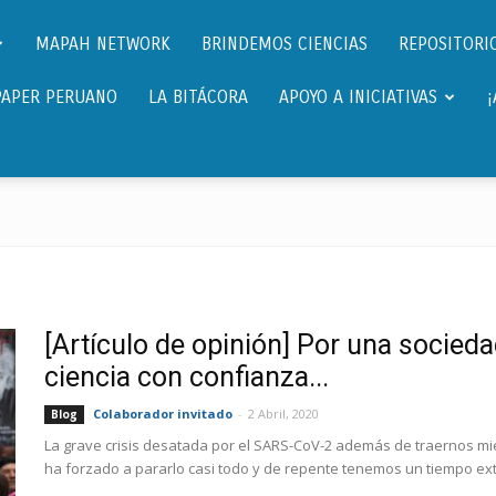
Científicos.pe,
MAPAH NETWORK
BRINDEMOS CIENCIAS
REPOSITORIO
PAPER PERUANO
LA BITÁCORA
APOYO A INICIATIVAS
Cientificos
Peruanos
[Artículo de opinión] Por una socied
ciencia con confianza...
Colaborador invitado
-
2 Abril, 2020
Blog
La grave crisis desatada por el SARS-CoV-2 además de traernos mi
ha forzado a pararlo casi todo y de repente tenemos un tiempo ext