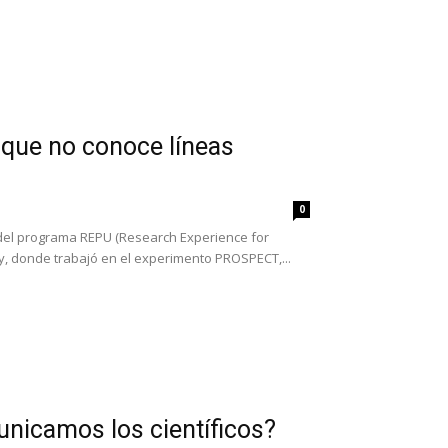
 que no conoce líneas
0
e del programa REPU (Research Experience for
y, donde trabajó en el experimento PROSPECT,...
nicamos los científicos?