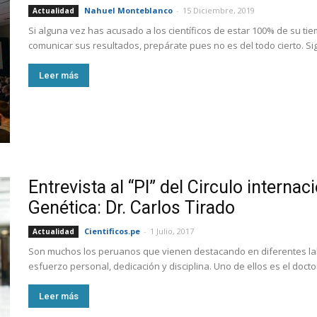
Nahuel Monteblanco
-
15 Diciembre, 2019
Actualidad
Si alguna vez has acusado a los científicos de estar 100% de su ti
comunicar sus resultados, prepárate pues no es del todo cierto. Sig
Leer más
Entrevista al “PI” del Circulo interna
Genética: Dr. Carlos Tirado
Cientificos.pe
-
1 Julio, 2017
Actualidad
Son muchos los peruanos que vienen destacando en diferentes lab
esfuerzo personal, dedicación y disciplina. Uno de ellos es el doct
Leer más