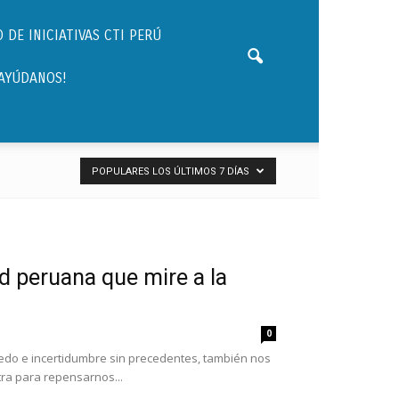
 DE INICIATIVAS CTI PERÚ
¡AYÚDANOS!
POPULARES LOS ÚLTIMOS 7 DÍAS
ad peruana que mire a la
0
edo e incertidumbre sin precedentes, también nos
ra para repensarnos...