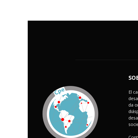
SO
El c
desa
da o
diás
desa
soci
Cont