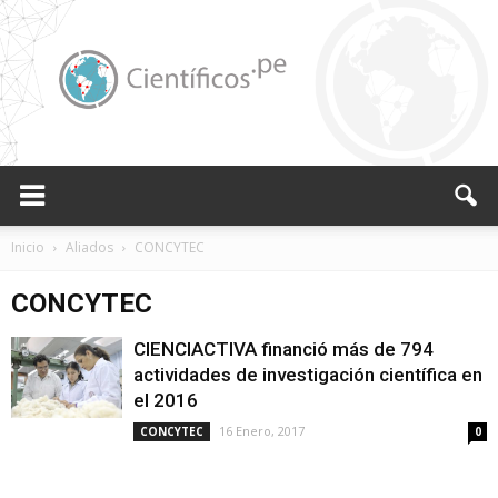
Científicos.pe,
Inicio
Aliados
CONCYTEC
CONCYTEC
Cientificos
CIENCIACTIVA financió más de 794
actividades de investigación científica en
el 2016
Peruanos
16 Enero, 2017
CONCYTEC
0