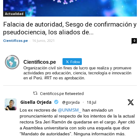
Actualidad
Falacia de autoridad, Sesgo de confirmación y
pseudociencia, los aliados de...
Cientificos.pe
-
16 Junio, 2021
0
Cientificos.pe
Follow
Organización civil sin fines de lucro que realiza y promueve
actividades pro educación, ciencia, tecnología e innovación
en el Perú. #RT no es aprobación.
Cientificos.pe Retweeted
Gisella Orjeda
@gorjeda
·
18 Jul
Los ex rectores de
@UNMSM_
han enviado un
pronunciamiento al respecto de los intentos de la la actual
rectora Sra Jeri Ramón de quedarse en el cargo. Ayer citó
a Asamblea universitaria con solo una esquela que dice
“Mandato de autoridades”. Ninguna información más.