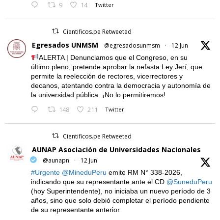
9
14
Twitter
Cientificos.pe Retweeted
Egresados UNMSM
@egresadosunmsm
·
12 Jun
ALERTA | Denunciamos que el Congreso, en su
último pleno, pretende aprobar la nefasta Ley Jerí, que
permite la reelección de rectores, vicerrectores y
decanos, atentando contra la democracia y autonomía de
la universidad pública. ¡No lo permitiremos!
148
211
Twitter
Cientificos.pe Retweeted
AUNAP Asociación de Universidades Nacionales
@aunapn
·
12 Jun
#Urgente
@MineduPeru
emite RM N° 338-2026,
indicando que su representante ante el CD
@SuneduPeru
(hoy Superintendente), no iniciaba un nuevo período de 3
años, sino que solo debió completar el período pendiente
de su representante anterior