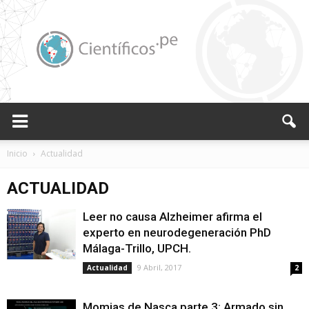
Científicos.pe,
Inicio
Actualidad
ACTUALIDAD
Cientificos
Leer no causa Alzheimer afirma el
experto en neurodegeneración PhD
Málaga-Trillo, UPCH.
Peruanos
9 Abril, 2017
Actualidad
2
Momias de Nasca parte 3: Armado sin