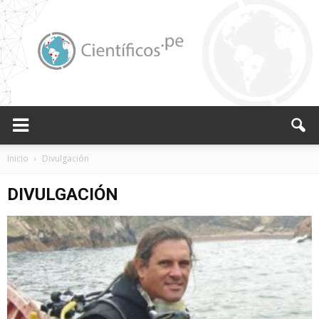
Científicos.pe,
Inicio
Divulgación
DIVULGACIÓN
Cientificos
Peruanos