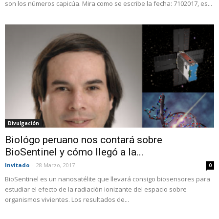
son los números capicúa. Mira como se escribe la fecha: 7102017, es...
Divulgación
Biológo peruano nos contará sobre
BioSentinel y cómo llegó a la...
Invitado
-
28 Marzo, 2017
0
BioSentinel es un nanosatélite que llevará consigo biosensores para
estudiar el efecto de la radiación ionizante del espacio sobre
organismos vivientes. Los resultados de...