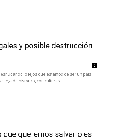
gales y posible destrucción
0
desnudando lo lejos que estamos de ser un país
 legado histórico, con culturas...
lo que queremos salvar o es