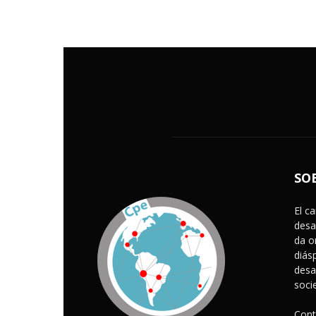
SO
El c
desa
da o
diás
desa
soci
Cont