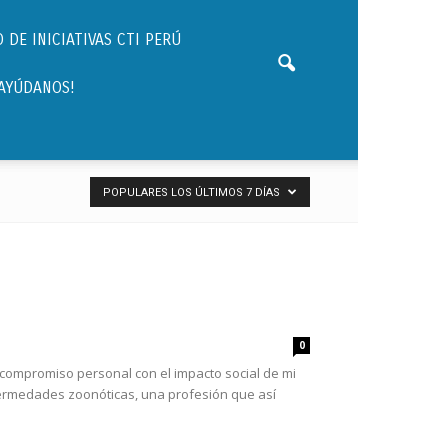
 DE INICIATIVAS CTI PERÚ
¡AYÚDANOS!
POPULARES LOS ÚLTIMOS 7 DÍAS
0
 compromiso personal con el impacto social de mi
nfermedades zoonóticas, una profesión que así