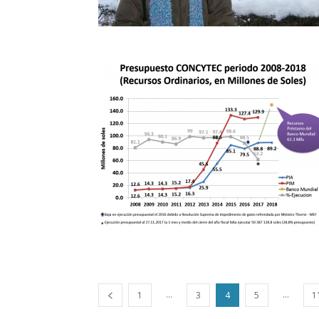
...
...
1
3
4
5
1