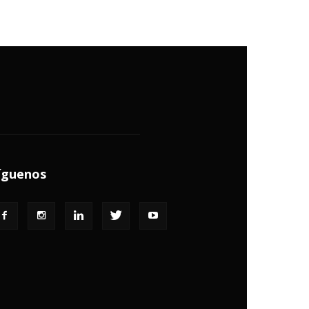
íguenos