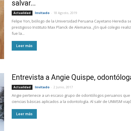
salvar...
Invitado
-
18 Agosto, 2019
Actualidad
Felipe Yon, biólogo de la Universidad Peruana Cayetano Heredia se d
prestigioso Instituto Max Planck de Alemania. ¿En qué colegio real
fue la...
Leer más
Entrevista a Angie Quispe, odontólog
Invitado
-
2 Junio, 2017
Actualidad
Angie pertenece a un escaso grupo de odontólogos peruanos que 
ciencias básicas aplicados a la odontología. Al salir de UNMSM viajó
Leer más