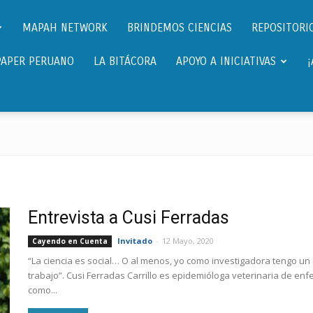
Científicos.pe,
MAPAH NETWORK
BRINDEMOS CIENCIAS
REPOSITORIO
PAPER PERUANO
LA BITÁCORA
APOYO A INICIATIVAS
Cientificos
Peruanos
Entrevista a Cusi Ferradas
Invitado
-
12 Mayo, 2020
Cayendo en Cuenta
“La ciencia es social… O al menos, yo como investigadora tengo un
trabajo”. Cusi Ferradas Carrillo es epidemióloga veterinaria de e
como...