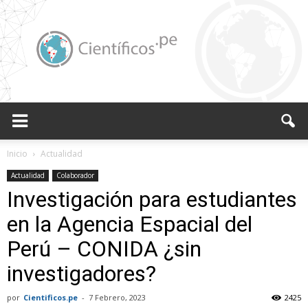
Científicos.pe,
Inicio
Actualidad
Actualidad
Colaborador
Investigación para estudiantes
Cientificos
en la Agencia Espacial del
Perú – CONIDA ¿sin
Peruanos
investigadores?
por
Cientificos.pe
-
7 Febrero, 2023
2425