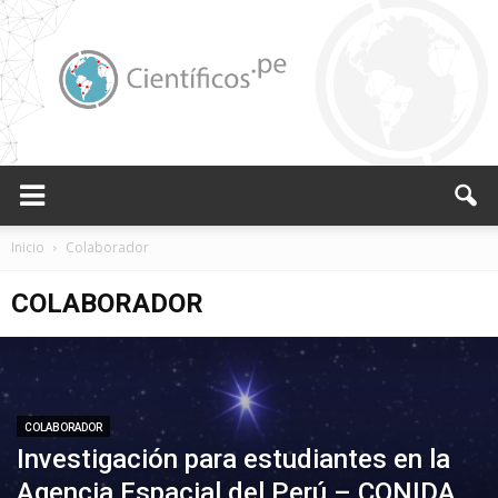
Científicos.pe,
Inicio
Colaborador
COLABORADOR
Cientificos
Peruanos
COLABORADOR
Investigación para estudiantes en la
Agencia Espacial del Perú – CONIDA