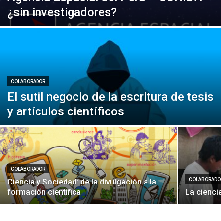
¿sin investigadores?
COLABORADOR
El sutil negocio de la escritura de tesis
y artículos científicos
COLABORADOR
COLABORADO
Ciencia y Sociedad: de la divulgación a la
formación científica
La cienci