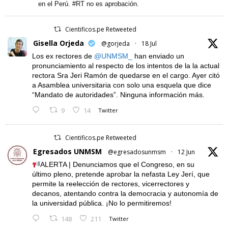
en el Perú. #RT no es aprobación.
Cientificos.pe Retweeted
Gisella Orjeda
@gorjeda
·
18 Jul
Los ex rectores de
@UNMSM_
han enviado un
pronunciamiento al respecto de los intentos de la la actual
rectora Sra Jeri Ramón de quedarse en el cargo. Ayer citó
a Asamblea universitaria con solo una esquela que dice
“Mandato de autoridades”. Ninguna información más.
9
14
Twitter
Cientificos.pe Retweeted
Egresados UNMSM
@egresadosunmsm
·
12 Jun
ALERTA | Denunciamos que el Congreso, en su
último pleno, pretende aprobar la nefasta Ley Jerí, que
permite la reelección de rectores, vicerrectores y
decanos, atentando contra la democracia y autonomía de
la universidad pública. ¡No lo permitiremos!
148
211
Twitter