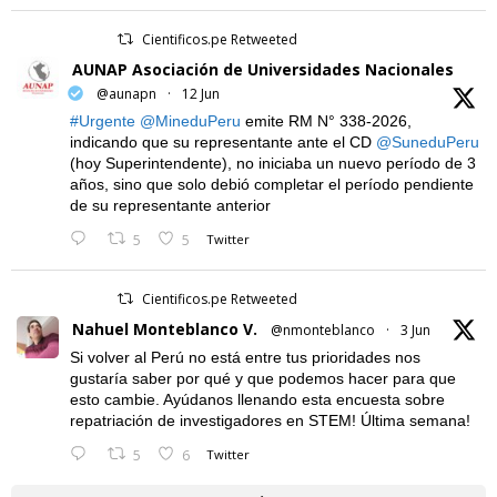
Cientificos.pe Retweeted
AUNAP Asociación de Universidades Nacionales
@aunapn
·
12 Jun
#Urgente
@MineduPeru
emite RM N° 338-2026,
indicando que su representante ante el CD
@SuneduPeru
(hoy Superintendente), no iniciaba un nuevo período de 3
años, sino que solo debió completar el período pendiente
de su representante anterior
5
5
Twitter
Cientificos.pe Retweeted
Nahuel Monteblanco V.
@nmonteblanco
·
3 Jun
Si volver al Perú no está entre tus prioridades nos
gustaría saber por qué y que podemos hacer para que
esto cambie. Ayúdanos llenando esta encuesta sobre
repatriación de investigadores en STEM! Última semana!
5
6
Twitter