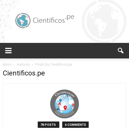
Científicos.pe,
Inicio
Autores
Posts by Cientificos.pe
Cientificos.pe
Cientificos
Peruanos
78 POSTS
6 COMMENTS