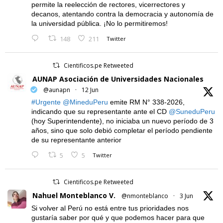
permite la reelección de rectores, vicerrectores y
decanos, atentando contra la democracia y autonomía de
la universidad pública. ¡No lo permitiremos!
148
211
Twitter
Cientificos.pe Retweeted
AUNAP Asociación de Universidades Nacionales
@aunapn
·
12 Jun
#Urgente
@MineduPeru
emite RM N° 338-2026,
indicando que su representante ante el CD
@SuneduPeru
(hoy Superintendente), no iniciaba un nuevo período de 3
años, sino que solo debió completar el período pendiente
de su representante anterior
5
5
Twitter
Cientificos.pe Retweeted
Nahuel Monteblanco V.
@nmonteblanco
·
3 Jun
Si volver al Perú no está entre tus prioridades nos
gustaría saber por qué y que podemos hacer para que