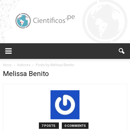
Científicos.pe,
Inicio
Autores
Posts by Melissa Benito
Melissa Benito
Cientificos
Peruanos
7 POSTS
0 COMMENTS