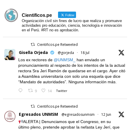
Cientificos.pe
Follow
Organización civil sin fines de lucro que realiza y promueve
actividades pro educación, ciencia, tecnología e innovación
en el Perú. #RT no es aprobación.
Cientificos.pe Retweeted
Gisella Orjeda
@gorjeda
·
18 Jul
Los ex rectores de
@UNMSM_
han enviado un
pronunciamiento al respecto de los intentos de la la actual
rectora Sra Jeri Ramón de quedarse en el cargo. Ayer citó
a Asamblea universitaria con solo una esquela que dice
“Mandato de autoridades”. Ninguna información más.
9
14
Twitter
Cientificos.pe Retweeted
Egresados UNMSM
@egresadosunmsm
·
12 Jun
ALERTA | Denunciamos que el Congreso, en su
último pleno, pretende aprobar la nefasta Ley Jerí, que