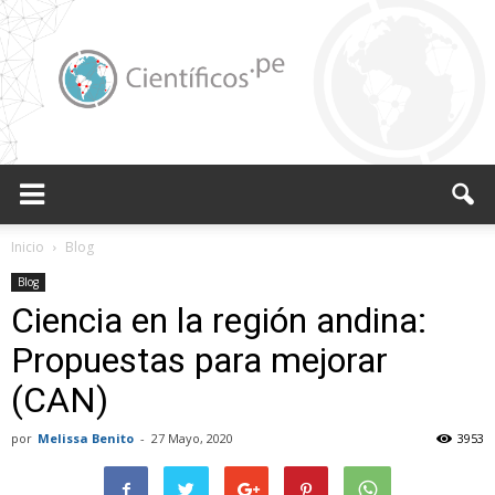
Científicos.pe,
Inicio
Blog
Blog
Ciencia en la región andina:
Cientificos
Propuestas para mejorar
(CAN)
Peruanos
por
Melissa Benito
-
27 Mayo, 2020
3953