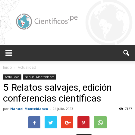
Científicos.pe,
Inicio
Actualidad
Actualidad
Nahuel Monteblanco
5 Relatos salvajes, edición
Cientificos
conferencias científicas
por
Nahuel Monteblanco
-
24 Julio, 2023
7157
Peruanos