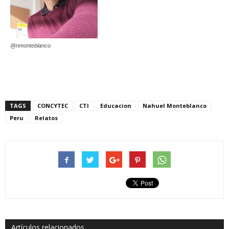
@nmonteblanco
TAGS
CONCYTEC
CTI
Educacion
Nahuel Monteblanco
Peru
Relatos
Artículos relacionados