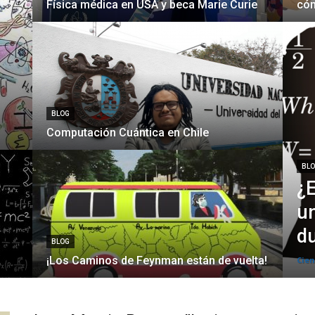
Física médica en USA y beca Marie Curie
cóm
BLOG
Computación Cuántica en Chile
BL
¿E
un
d
BLOG
¡Los Caminos de Feynman están de vuelta!
Cien