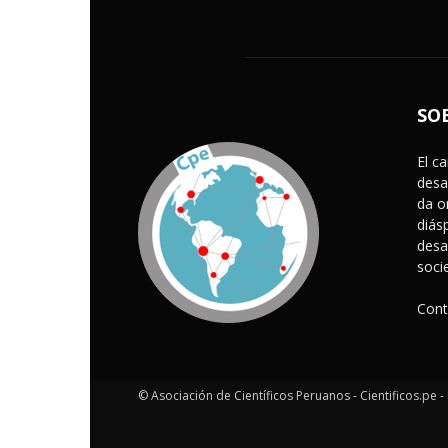
SO
El c
desa
da o
diás
desa
soci
Cont
© Asociación de Científicos Peruanos - Cientificos.pe -