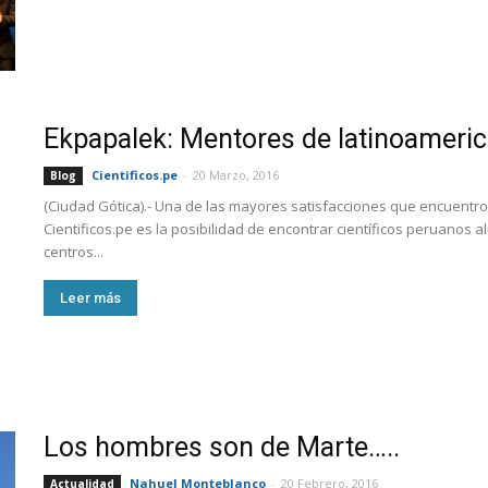
Ekpapalek: Mentores de latinoameri
Cientificos.pe
-
20 Marzo, 2016
Blog
(Ciudad Gótica).- Una de las mayores satisfacciones que encuentr
Cientificos.pe es la posibilidad de encontrar científicos peruanos
centros...
Leer más
Los hombres son de Marte…..
Nahuel Monteblanco
-
20 Febrero, 2016
Actualidad