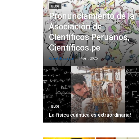
BLOG
Pronunciamiento de la
Asociación de
Científicos Peruanos,
Científicos.pe
Cientificos.pe
-
4 Abril, 2025
BLOG
La física cuántica es extraordinaria!