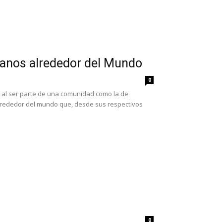
canos alrededor del Mundo
0
o al ser parte de una comunidad como la de
 alrededor del mundo que, desde sus respectivos
0