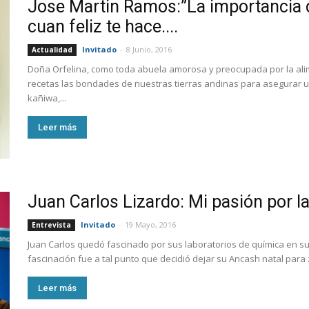
Jose Martin Ramos:”La importancia d
cuan feliz te hace....
Invitado
-
8 Junio, 2016
Actualidad
Doña Orfelina, como toda abuela amorosa y preocupada por la alime
recetas las bondades de nuestras tierras andinas para asegurar u
kañiwa,...
Leer más
Juan Carlos Lizardo: Mi pasión por l
Invitado
-
19 Mayo, 2016
Entrevista
Juan Carlos quedó fascinado por sus laboratorios de química en su 
fascinación fue a tal punto que decidió dejar su Ancash natal para z
Leer más