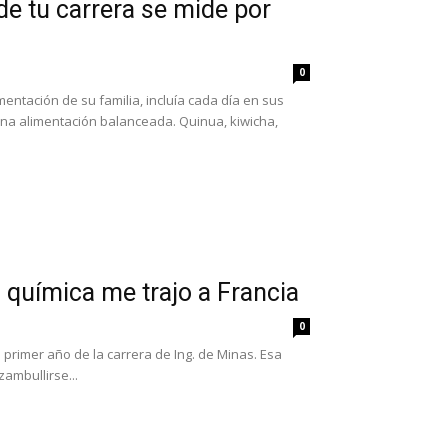
e tu carrera se mide por
0
ntación de su familia, incluía cada día en sus
na alimentación balanceada. Quinua, kiwicha,
a química me trajo a Francia
0
primer año de la carrera de Ing. de Minas. Esa
ambullirse...