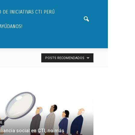
 DE INICIATIVAS CTI PERÚ
¡AYÚDANOS!
POSTS RECOMENDADOS
OG
iliancia social en CTI, no más