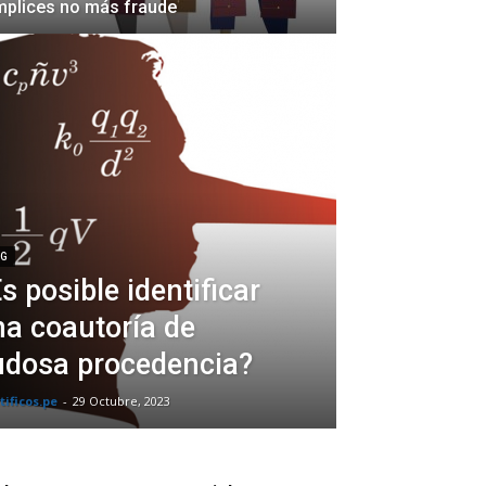
plices no más fraude
OG
s posible identificar
a coautoría de
udosa procedencia?
tificos.pe
-
29 Octubre, 2023