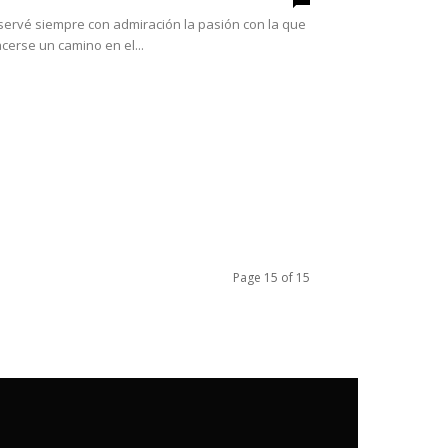
servé siempre con admiración la pasión con la que
cerse un camino en el...
Page 15 of 15