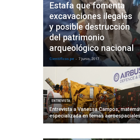
Estafa que fomenta
excavaciones ilegales
y posible destrucción
del patrimonio
arqueológico nacional
Cientificos.pe
-
7 Junio, 2017
ENTREVISTA
Entrevista a Vanessa Campos, matemá
especializada en temas aeroespaciale