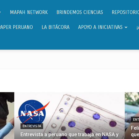
Científicos.pe,
MAPAH NETWORK
BRINDEMOS CIENCIAS
REPOSITORIO
PAPER PERUANO
LA BITÁCORA
APOYO A INICIATIVAS
Cientificos
Peruanos
ENT
ENTREVISTA
Fel
Entrevista a peruano que trabaja en NASA y
que