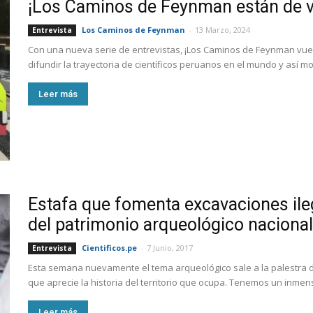
¡Los Caminos de Feynman están de v
Los Caminos de Feynman
-
13 Marzo, 2024
Entrevista
Con una nueva serie de entrevistas, ¡Los Caminos de Feynman vu
difundir la trayectoria de científicos peruanos en el mundo y así mo
Leer más
Estafa que fomenta excavaciones ile
del patrimonio arqueológico nacional
Cientificos.pe
-
7 Junio, 2017
Entrevista
Esta semana nuevamente el tema arqueológico sale a la palestra 
que aprecie la historia del territorio que ocupa. Tenemos un inmenso
Leer más