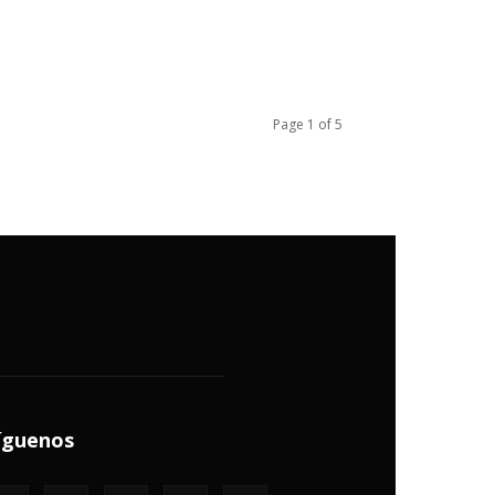
Page 1 of 5
íguenos