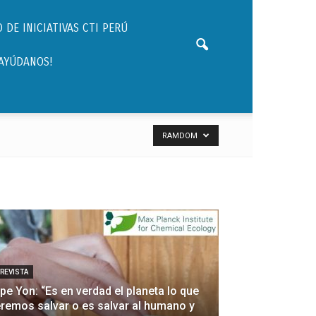
 DE INICIATIVAS CTI PERÚ
¡AYÚDANOS!
RAMDOM
REVISTA
ipe Yon: “Es en verdad el planeta lo que
remos salvar o es salvar al humano y