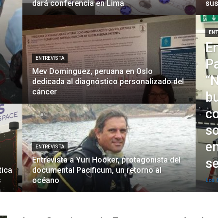
dará conferencia en Lima
sus
ENT
En
ENTREVISTA
Pa
Mev Dominguez, peruana en Oslo
“N
dedicada al diagnóstico personalizado del
cáncer
bu
c
so
en
ENTREVISTA
Entrevista a Yuri Hooker, protagonista del
se
tica
documental Pacificum, un retorno al
s
océano
Los