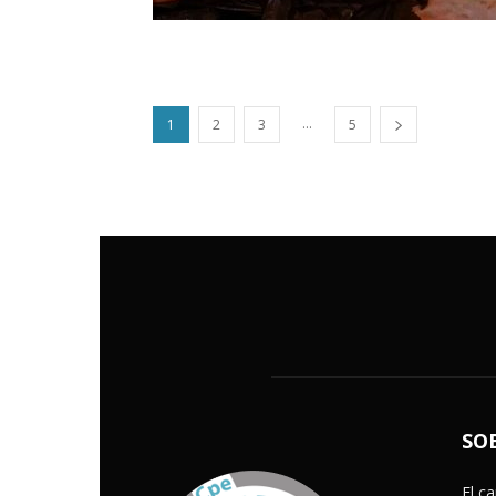
...
1
2
3
5
SO
El c