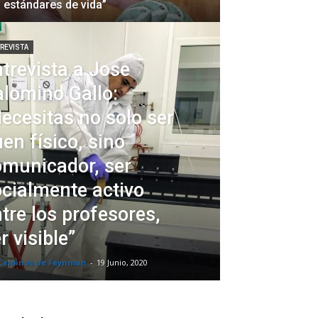
 estándares de vida”
REVISTA
trevista a Jose
lomino Gallo:
ecesitas no solo ser
en físico, sino
omunicador, ser
cialmente activo
tre los profesores,
r visible”
 Caminos de Feynman
-
19 Junio, 2020