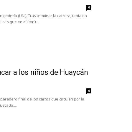
0
ngeniería (UNI). Tras terminar la carrera, tenía en
 vio que en el Perú...
ucar a los niños de Huaycán
0
paradero final de los carros que circulan por la
uscada,...