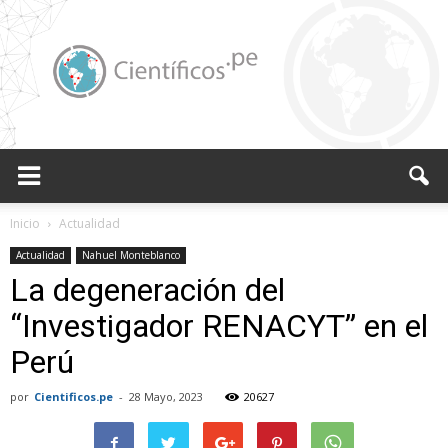
Científicos.pe,
Inicio
Actualidad
Actualidad
Nahuel Monteblanco
La degeneración del
Cientificos
“Investigador RENACYT” en el
Perú
Peruanos
por
Cientificos.pe
-
28 Mayo, 2023
20627