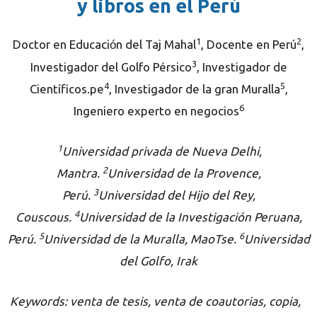
y libros en el Perú
1
2
Doctor en Educaci
n del Taj Mahal
, Docente en Perú
,
ó
3
Investigador del Golfo Pérsico
, Investigador de
4
5
Científicos.pe
, Investigador de la gran Muralla
,
6
Ingeniero experto en negocios
1
Universidad privada de Nueva Delhi,
2
Mantra.
Universidad de la Provence,
3
Perú.
Universidad del Hijo del Rey,
4
Couscous.
Universidad de la Investigación Peruana,
5
6
Perú.
Universidad de la Muralla, MaoTse.
Universidad
del Golfo, Irak
Keywords: venta de tesis, venta de coautorias, copia,