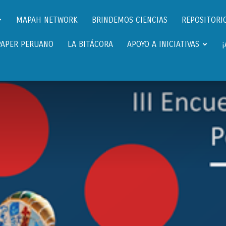
Científicos.pe,
MAPAH NETWORK
BRINDEMOS CIENCIAS
REPOSITORIO
PAPER PERUANO
LA BITÁCORA
APOYO A INICIATIVAS
Cientificos
Peruanos