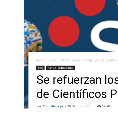
Inicio
Blog
Se refuerzan los objetivos de SINAPSIS
Blog
Nahuel Monteblanco
Se refuerzan lo
de Científicos 
por
Cientificos.pe
-
19 Octubre, 2018
12649