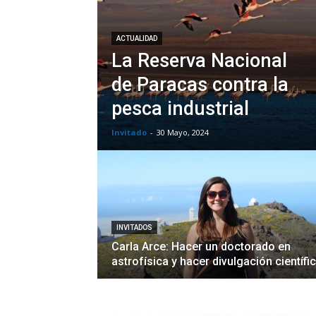
ACTUALIDAD
La Reserva Nacional
de Paracas contra la
pesca industrial
Invitado
-
30 Mayo, 2024
INVITADOS
Carla Arce: Hacer un doctorado en
astrofísica y hacer divulgación científi