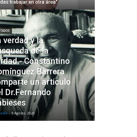
das trabajar en otra área”
ITADOS
 verdad y la
úsqueda de la
rdad.- Constantino
omínguez Barrera
mparte un articulo
l Dr.Fernando
abieses
tado
-
9 Agosto, 2020