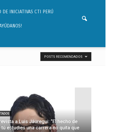
 DE INICIATIVAS CTI PERÚ
¡AYÚDANOS!
POSTS RECOMENDADOS
ITADOS
revista a Luis Jáuregui: “El hecho de
 tú estudies una carrera no quita que