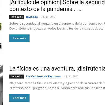
[Artículo de opinión] Sobre la segurid
contexto de la pandemia .-...
Invitado
-
7 Julio, 2020
Invitados
Sobre la seguridad alimentaria en el contexto de la pandemia por 
Covid-19 tiene impactos en todos los ámbitos de la vida social, económ
Leer más
La física es una aventura, ¡disfrútenla
Los Caminos de Feynman
-
4 Julio, 2020
Invitados
Alejandro Paredes fue un estudiante y egresado de la carrera de fís
Al término de su pregrado, partió a Francia para realizar una maestr
Leer más