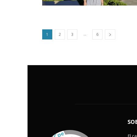
...
1
2
3
6
SO
El c