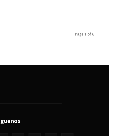
Page 1 of 6
íguenos