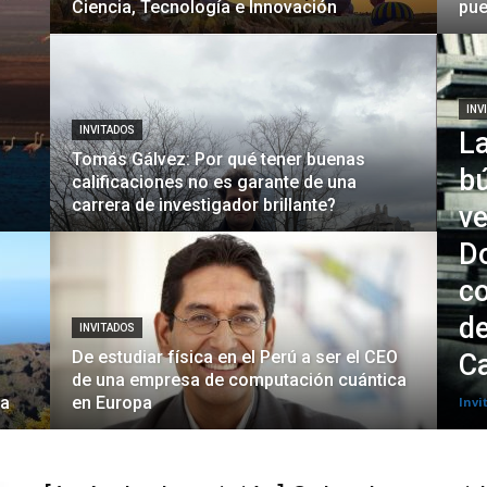
Ciencia, Tecnología e Innovación
pue
INV
INVITADOS
La
Tomás Gálvez: Por qué tener buenas
b
calificaciones no es garante de una
carrera de investigador brillante?
ve
D
co
de
INVITADOS
De estudiar física en el Perú a ser el CEO
C
de una empresa de computación cuántica
ca
en Europa
Invi