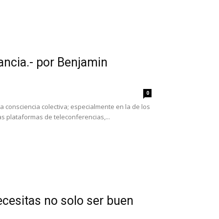
ancia.- por Benjamin
0
a consciencia colectiva; especialmente en la de los
las plataformas de teleconferencias,...
ecesitas no solo ser buen