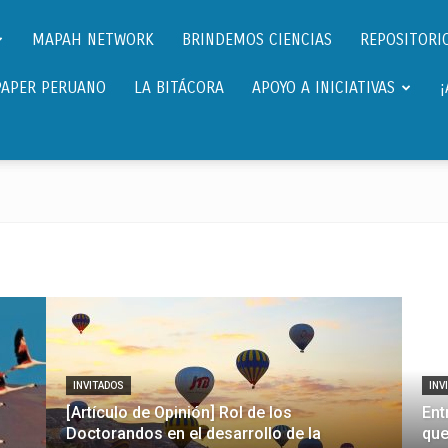
Científicos.pe,
MAPAH NETWORK
BRINDEMOS CIENCIAS
REPOSITORIO
PAPER PERUANO
LA BITÁCORA
APOYO A INICIATIVAS
Cientificos
Peruanos
INVITADOS
INV
[Artículo de Opinión] Rol de los
Ent
Doctorandos en el desarrollo de la
que