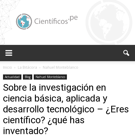
Científicos.pe,
Inicio
La Bitácora
Nahuel Monteblanco
Actualidad
Blog
Nahuel Monteblanco
Sobre la investigación en
Cientificos
ciencia básica, aplicada y
desarrollo tecnológico – ¿Eres
Peruanos
científico? ¿qué has
inventado?